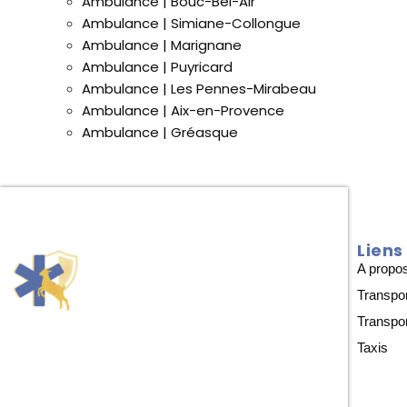
Ambulance | Bouc-Bel-Air
Ambulance | Simiane-Collongue
Ambulance | Marignane
Ambulance | Puyricard
Ambulance | Les Pennes-Mirabeau
Ambulance | Aix-en-Provence
Ambulance | Gréasque
Liens
A propo
Transpo
Transpo
Taxis