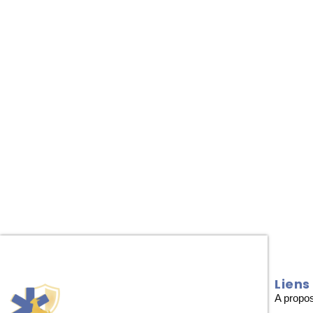
Liens
A propo