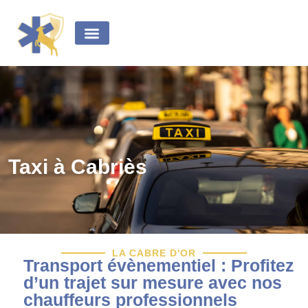
principal
Transport médical
Transport de malades
Taxi à Cabriès
LA CABRE D'OR
Transport évènementiel : Profitez
d’un trajet sur mesure avec nos
chauffeurs professionnels