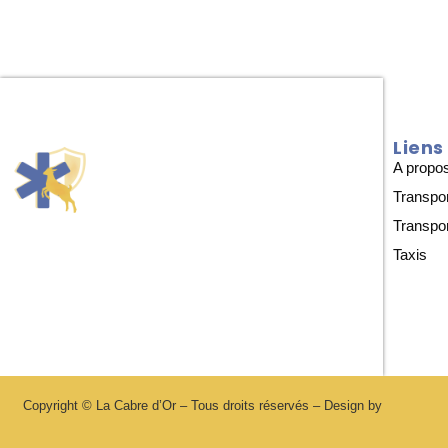
Liens
A propo
Transpo
Transpo
Taxis
Copyright © La Cabre d’Or – Tous droits réservés – Design by